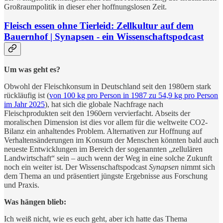
Großraumpolitik in dieser eher hoffnungslosen Zeit.
Fleisch essen ohne Tierleid: Zellkultur auf dem
Bauernhof | Synapsen - ein Wissenschaftspodcast
Um was geht es?
Obwohl der Fleischkonsum in Deutschland seit den 1980ern stark
rückläufig ist (
von 100 kg pro Person in 1987 zu 54,9 kg pro Person
im Jahr 2025
), hat sich die globale Nachfrage nach
Fleischprodukten seit den 1960ern vervierfacht. Abseits der
moralischen Dimension ist dies vor allem für die weltweite CO2-
Bilanz ein anhaltendes Problem. Alternativen zur Hoffnung auf
Verhaltensänderungen im Konsum der Menschen könnten bald auch
neueste Entwicklungen im Bereich der sogenannten „zellulären
Landwirtschaft“ sein – auch wenn der Weg in eine solche Zukunft
noch ein weiter ist. Der Wissenschaftspodcast
Synapsen
nimmt sich
dem Thema an und präsentiert jüngste Ergebnisse aus Forschung
und Praxis.
Was hängen blieb:
Ich weiß nicht, wie es euch geht, aber ich hatte das Thema