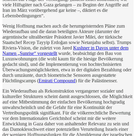
viele Hilfsgüter nach Gaza gelangen – zu Beginn der Angriffe auf
Iran im März vorübergehend gar keine –, diktiert es die
Lebensbedingungen“.
Wenig Hoffnung machen auch die herumgeisternden Pläne zum
Wiederaufbau und die daran beteiligten Akteure (darunter der
argentinische ultralibertäre Präsident Javier Milei, der türkische
Staatschef Recep Tayyip Erdoğan sowie Netanjahu selbst). Trumps
Riviera-Vision, die zuletzt von Jared
Kushner in Davos unter dem
Namen „Sunrise“ vorgestellt
wurde, beabsichtigt den Bau von
Luxuswohnungen (die wohl kaum für die hiesige Bevölkerung
gedacht sind), und die Implementierung von hochtechnisierten
Überwachungsmöglichkeiten, etwa in der digitalen Bezahlung oder
durch umzäunte, durch biometrische Sensoren ausgestattete
Flüchtlingscamps (
Emirati Compound
) für die Palästinenser.
Ein Wiederaufbau als Rekonstruktion vergangener sozialer und
kultureller Strukturen scheint damit ausgeschlossen, die Möglichkeit
auf eine Mitbestimmung der einfachen Bevölkerung hochgradig
unwahrscheinlich und die Gefahr für eine Kontinuität der
Vertreibungspolitik signifikant. Für die völkerrechtliche Bewertung
vor dem Internationalen Gerichtshof scheint mir die weitere
Entwicklung in Gaza daher von anhaltender Relevanz zu sein und
das Damoklesschwert einer potenziellen Verurteilung Israels einer
der wenigen Hoffnungsfunken für die Abmilderung der israelischen