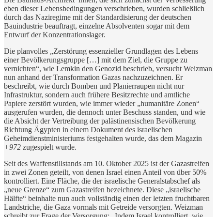
eben dieser Lebensbedingungen verschrieben, wurden schließlich
durch das Naziregime mit der Standardisierung der deutschen
Bauindustrie beauftragt, einzelne Absolventen sogar mit dem
Entwurf der Konzentrationslager.
Die planvolles „Zerstörung essenzieller Grundlagen des Lebens
einer Bevölkerungsgruppe […] mit dem Ziel, die Gruppe zu
vernichten“, wie Lemkin den Genozid beschrieb, versucht Weizman
nun anhand der Transformation Gazas nachzuzeichnen. Er
beschreibt, wie durch Bomben und Planierraupen nicht nur
Infrastruktur, sondern auch frühere Besitzrechte und amtliche
Papiere zerstört wurden, wie immer wieder „humanitäre Zonen“
ausgerufen wurden, die dennoch unter Beschuss standen, und wie
die Absicht der Vertreibung der palästinensischen Bevölkerung
Richtung Ägypten in einem Dokument des israelischen
Geheimdienstministeriums festgehalten wurde, das dem Magazin
+972
zugespielt wurde.
Seit des Waffenstillstands am 10. Oktober 2025 ist der Gazastreifen
in zwei Zonen geteilt, von denen Israel einen Anteil von über 50%
kontrolliert. Eine Fläche, die der israelische Generalstabschef als
„neue Grenze“ zum Gazastreifen bezeichnete. Diese „israelische
Hälfte“ beinhalte nun auch vollständig einen der letzten fruchtbaren
Landstriche, die Gaza vormals mit Getreide versorgten. Weizman
schreibt zur Frage der Versorgung: „Indem Israel kontrolliert, wie