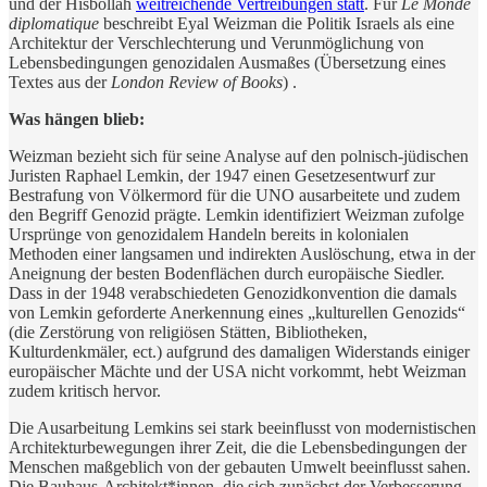
und der Hisbollah
weitreichende Vertreibungen statt
. Für
Le Monde
diplomatique
beschreibt Eyal Weizman die Politik Israels als eine
Architektur der Verschlechterung und Verunmöglichung von
Lebensbedingungen genozidalen Ausmaßes (Übersetzung eines
Textes aus der
London Review of Books
) .
Was hängen blieb:
Weizman bezieht sich für seine Analyse auf den polnisch-jüdischen
Juristen Raphael Lemkin, der 1947 einen Gesetzesentwurf zur
Bestrafung von Völkermord für die UNO ausarbeitete und zudem
den Begriff Genozid prägte. Lemkin identifiziert Weizman zufolge
Ursprünge von genozidalem Handeln bereits in kolonialen
Methoden einer langsamen und indirekten Auslöschung, etwa in der
Aneignung der besten Bodenflächen durch europäische Siedler.
Dass in der 1948 verabschiedeten Genozidkonvention die damals
von Lemkin geforderte Anerkennung eines „kulturellen Genozids“
(die Zerstörung von religiösen Stätten, Bibliotheken,
Kulturdenkmäler, ect.) aufgrund des damaligen Widerstands einiger
europäischer Mächte und der USA nicht vorkommt, hebt Weizman
zudem kritisch hervor.
Die Ausarbeitung Lemkins sei stark beeinflusst von modernistischen
Architekturbewegungen ihrer Zeit, die die Lebensbedingungen der
Menschen maßgeblich von der gebauten Umwelt beeinflusst sahen.
Die Bauhaus-Architekt*innen, die sich zunächst der Verbesserung