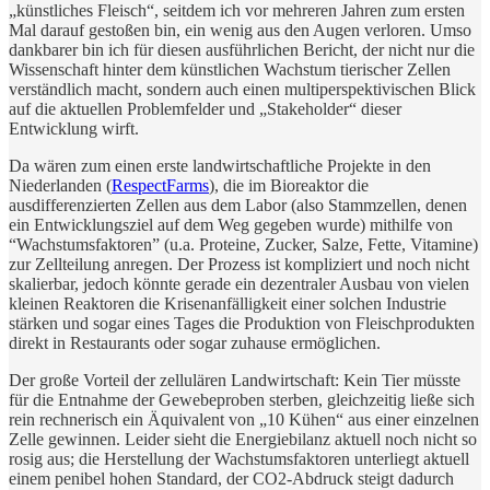
„künstliches Fleisch“, seitdem ich vor mehreren Jahren zum ersten
Mal darauf gestoßen bin, ein wenig aus den Augen verloren. Umso
dankbarer bin ich für diesen ausführlichen Bericht, der nicht nur die
Wissenschaft hinter dem künstlichen Wachstum tierischer Zellen
verständlich macht, sondern auch einen multiperspektivischen Blick
auf die aktuellen Problemfelder und „Stakeholder“ dieser
Entwicklung wirft.
Da wären zum einen erste landwirtschaftliche Projekte in den
Niederlanden (
RespectFarms
), die im Bioreaktor die
ausdifferenzierten Zellen aus dem Labor (also Stammzellen, denen
ein Entwicklungsziel auf dem Weg gegeben wurde) mithilfe von
“Wachstumsfaktoren” (u.a. Proteine, Zucker, Salze, Fette, Vitamine)
zur Zellteilung anregen. Der Prozess ist kompliziert und noch nicht
skalierbar, jedoch könnte gerade ein dezentraler Ausbau von vielen
kleinen Reaktoren die Krisenanfälligkeit einer solchen Industrie
stärken und sogar eines Tages die Produktion von Fleischprodukten
direkt in Restaurants oder sogar zuhause ermöglichen.
Der große Vorteil der zellulären Landwirtschaft: Kein Tier müsste
für die Entnahme der Gewebeproben sterben, gleichzeitig ließe sich
rein rechnerisch ein Äquivalent von „10 Kühen“ aus einer einzelnen
Zelle gewinnen. Leider sieht die Energiebilanz aktuell noch nicht so
rosig aus; die Herstellung der Wachstumsfaktoren unterliegt aktuell
einem penibel hohen Standard, der CO2-Abdruck steigt dadurch