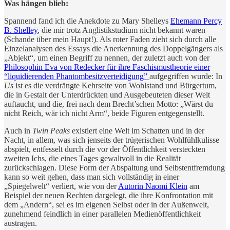
Was hängen blieb:
Spannend fand ich die Anekdote zu Mary Shelleys
Ehemann Percy
B. Shelley
, die mir trotz Anglistikstudium nicht bekannt waren
(Schande über mein Haupt!). Als roter Faden zieht sich durch alle
Einzelanalysen des Essays die Anerkennung des Doppelgängers als
„Abjekt“, um einen Begriff zu nennen, der zuletzt auch von der
Philosophin Eva von Redecker für ihre Faschismustheorie einer
“liquidierenden Phantombesitzverteidigung”
aufgegriffen wurde: In
Us
ist es die verdrängte Kehrseite von Wohlstand und Bürgertum,
die in Gestalt der Unterdrückten und Ausgebeuteten dieser Welt
auftaucht, und die, frei nach dem Brecht’schen Motto: „Wärst du
nicht Reich, wär ich nicht Arm“, beide Figuren entgegenstellt.
Auch in
Twin Peaks
existiert eine Welt im Schatten und in der
Nacht, in allem, was sich jenseits der trügerischen Wohlfühlkulisse
abspielt, entfesselt durch die vor der Öffentlichkeit versteckten
zweiten Ichs, die eines Tages gewaltvoll in die Realität
zurückschlagen. Diese Form der Abspaltung und Selbstentfremdung
kann so weit gehen, dass man sich vollständig in einer
„Spiegelwelt“ verliert, wie von der
Autorin Naomi Klein
am
Beispiel der neuen Rechten dargelegt, die ihre Konfrontation mit
dem „Andern“, sei es im eigenen Selbst oder in der Außenwelt,
zunehmend feindlich in einer parallelen Medienöffentlichkeit
austragen.