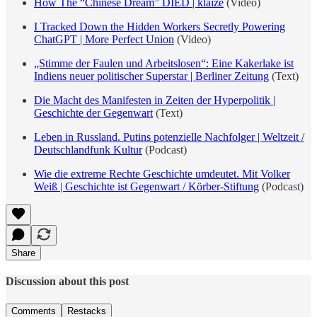
How The “Chinese Dream” DIED | klaize
(Video)
I Tracked Down the Hidden Workers Secretly Powering
ChatGPT | More Perfect Union
(Video)
„Stimme der Faulen und Arbeitslosen“: Eine Kakerlake ist
Indiens neuer politischer Superstar | Berliner Zeitung
(Text)
Die Macht des Manifesten in Zeiten der Hyperpolitik |
Geschichte der Gegenwart
(Text)
Leben in Russland. Putins potenzielle Nachfolger | Weltzeit /
Deutschlandfunk Kultur
(Podcast)
Wie die extreme Rechte Geschichte umdeutet. Mit Volker
Weiß | Geschichte ist Gegenwart / Körber-Stiftung
(Podcast)
Share
Discussion about this post
Comments
Restacks