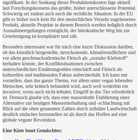
signifikant. In der Senkung dieser Produktionskosten läge aktuell
laut Forschungskonsens das größte, bisher unerschlossene Potential.
Schwierig sei zudem auch noch die rechtliche Situation: In der EU
gibt es bisher noch kein für den menschlichen Verzehr zugelassenes
Produkt, aktuelle Projekte in diesem Bereich werden lediglich durch
Ausnahmeregelungen ermöglicht, der bürokratische Weg hin zur
Genehmigung ist kompliziert und zäh.
Besonders interessant war für mich eine kurze Diskussion darüber,
ob das künstlich hergestellte, tierschonende, klimafreundlichere und
vor allem geschmacksidentische Fleisch als „sozialer Klebstoff“
herhalten könnte, der Konfliktsituationen zwischen
unterschiedlichen Ernährungsstilen entschärft und Fleisch als
kulturellen und traditionalen Faktor aufrechterhält. Ich kann mir
vorstellen, dass das ganze Thema, vor allem unter vegan lebenden
Menschen, sehr kritisch behandelt wird, auch weil weiterhin ein
invasiver, wenn auch nicht-lethaler, Eingriff in das Tier erforderlich
ist. Dennoch glaube ich, dass eine massenhafte Etablierung einer
Alternative zur heutigen Massentierhaltung und -schlachtung mit
Blick auf die oben genannten Zahlen durch zelluläre Landwirtschaft
deutlich einfacher herzustellen ist als durch das Hoffen auf eine
globale vegane Revolution.
Eine Kiste bunt Gemischtes: