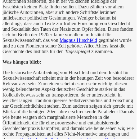
Autor:innen zerstörten, die in der völkischen Ideologie der
Faschisten keinen Platz finden sollten. Dazu zählten vor allem
jüdische Autor:innen, aber auch andere Schriftsteller:innen
unliebsamer politischer Gesinnungen. Weniger bekannt ist
allerdings, dass auch Texte zur frühen Forschung von Geschlecht
und Sexualität den Taten der Nazis zum Opfer fielen. Diese fanden
sich im Berlin der 1920er Jahre vor allem im Institut für
Sexualwissenschaft, das von
Magnus Hirschfeld
gegründet wurde
und zu den Pionieren seiner Zeit gehörte. Alice Ahlers fasst die
Geschichte des Instituts für den
Tagesspiegel
zusammen.
Was hängen blieb:
Die historische Aufarbeitung von Hirschfeld und dem Institut für
Sexualwissenschaft scheint mir in der heutigen Zeit von besonderer
Relevanz zu sein. Zum einen scheint es mir sehr wichtig, diesen
wenig beleuchteten Aspekt deutscher Geschichte stärker in das
Kollektivbewusstsein zu transportieren, da er unterstreicht, in
welcher langen Tradition queeres Selbstverständnis und Forschung
zur Geschlechtlichkeit stehen. Zum anderen zeigen sich gerade mit
Blick auf die heutigen 20er Jahre erschreckende Parallelen: Damals
wie heute wagten sich marginalisierte Menschen in die
Öffentlichkeit, die für eine progressive und enttabuisierende
Geschlechterpraxis kämpften; und damals wie heute sehen wir, wie
rechte Propagandisten auf alles Nicht-Normative anspringen und