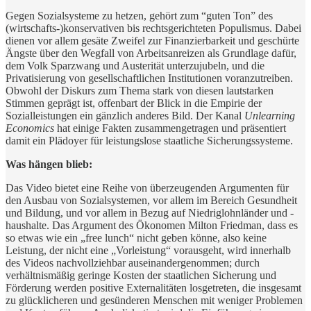
Gegen Sozialsysteme zu hetzen, gehört zum “guten Ton” des
(wirtschafts-)konservativen bis rechtsgerichteten Populismus. Dabei
dienen vor allem gesäte Zweifel zur Finanzierbarkeit und geschürte
Ängste über den Wegfall von Arbeitsanreizen als Grundlage dafür,
dem Volk Sparzwang und Austerität unterzujubeln, und die
Privatisierung von gesellschaftlichen Institutionen voranzutreiben.
Obwohl der Diskurs zum Thema stark von diesen lautstarken
Stimmen geprägt ist, offenbart der Blick in die Empirie der
Sozialleistungen ein gänzlich anderes Bild. Der Kanal
Unlearning
Economics
hat einige Fakten zusammengetragen und präsentiert
damit ein Plädoyer für leistungslose staatliche Sicherungssysteme.
Was hängen blieb:
Das Video bietet eine Reihe von überzeugenden Argumenten für
den Ausbau von Sozialsystemen, vor allem im Bereich Gesundheit
und Bildung, und vor allem in Bezug auf Niedriglohnländer und -
haushalte. Das Argument des Ökonomen Milton Friedman, dass es
so etwas wie ein „free lunch“ nicht geben könne, also keine
Leistung, der nicht eine „Vorleistung“ vorausgeht, wird innerhalb
des Videos nachvollziehbar auseinandergenommen; durch
verhältnismäßig geringe Kosten der staatlichen Sicherung und
Förderung werden positive Externalitäten losgetreten, die insgesamt
zu glücklicheren und gesünderen Menschen mit weniger Problemen