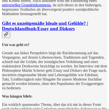
und Kosten führen. Auch diskutiert wird die Einführung eines
universellen Grundeinkommens
, da sich dieses in den bisherigen,
begrenzten Testläufen als überwiegend positive sozialpolitische
Maßnahme herausgestellt hat.
Gibt es unzeitgemäße Ideale und Gefühle? |
Deutschlandfunk/Essay und Diskurs
Um was geht es?
Gerade aus linker Perspektive birgt die Rückbesinnung auf das
Vergangene, auf dessen Lebensweisen, Traditionen und Tugenden,
schnell mal die Gefahr, der nostalgischen Verklärung und einer
reaktionären Denkweise bezichtigt zu werden. Im Interview mit dem
Philosophen Martin Scherer geht
Essay und Diskurs
der Frage nach,
inwiefern eingestaubte Ideale und Lebensgefühle wie Edelmut,
Takt, Großherzigkeit oder Hingabe für unsere Moderne fruchtbar
gemacht werden können, ohne den Populismus der Ewiggestrigen
zu bedienen.
Was hängen blieb:
Ein wirklich spannendes Thema, über das ich mir in dieser Form
noch nicht wirklich viele Gedanken gemacht habe. Scherer ist es für