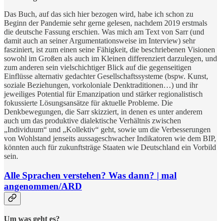
Das Buch, auf das sich hier bezogen wird, habe ich schon zu
Beginn der Pandemie sehr gerne gelesen, nachdem 2019 erstmals
die deutsche Fassung erschien. Was mich am Text von Sarr (und
damit auch an seiner Argumentationsweise im Interview) sehr
fasziniert, ist zum einen seine Fähigkeit, die beschriebenen Visionen
sowohl im Großen als auch im Kleinen differenziert darzulegen, und
zum anderen sein vielschichtiger Blick auf die gegenseitigen
Einflüsse alternativ gedachter Gesellschaftssysteme (bspw. Kunst,
soziale Beziehungen, vorkoloniale Denktraditionen…) und ihr
jeweiliges Potential für Emanzipation und stärker regionalistisch
fokussierte Lösungsansätze für aktuelle Probleme. Die
Denkbewegungen, die Sarr skizziert, in denen es unter anderem
auch um das produktive dialektische Verhältnis zwischen
„Individuum“ und „Kollektiv“ geht, sowie um die Verbesserungen
von Wohlstand jenseits aussageschwacher Indikatoren wie dem BIP,
könnten auch für zukunftsträge Staaten wie Deutschland ein Vorbild
sein.
Alle Sprachen verstehen? Was dann? | mal
angenommen/ARD
Um was geht es?