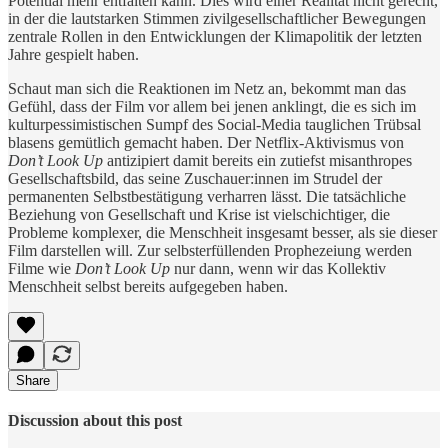
Potential mehr entfalten kann. Dies wird einer Realität nicht gerecht,
in der die lautstarken Stimmen zivilgesellschaftlicher Bewegungen
zentrale Rollen in den Entwicklungen der Klimapolitik der letzten
Jahre gespielt haben.
Schaut man sich die Reaktionen im Netz an, bekommt man das
Gefühl, dass der Film vor allem bei jenen anklingt, die es sich im
kulturpessimistischen Sumpf des Social-Media tauglichen Trübsal
blasens gemütlich gemacht haben. Der Netflix-Aktivismus von
Don’t Look Up
antizipiert damit bereits ein zutiefst misanthropes
Gesellschaftsbild, das seine Zuschauer:innen im Strudel der
permanenten Selbstbestätigung verharren lässt. Die tatsächliche
Beziehung von Gesellschaft und Krise ist vielschichtiger, die
Probleme komplexer, die Menschheit insgesamt besser, als sie dieser
Film darstellen will. Zur selbsterfüllenden Prophezeiung werden
Filme wie
Don’t Look Up
nur dann, wenn wir das Kollektiv
Menschheit selbst bereits aufgegeben haben.
Share
Discussion about this post