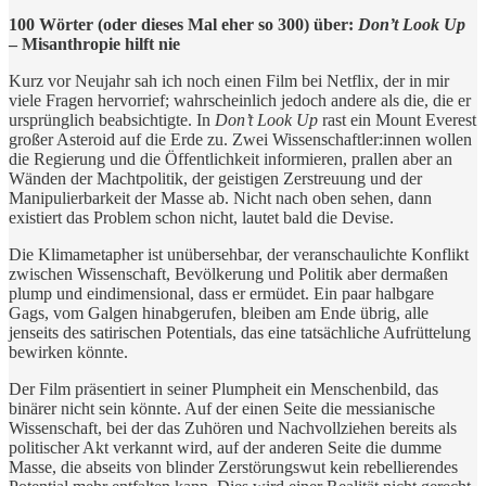
100 Wörter (oder dieses Mal eher so 300) über:
Don’t Look Up
– Misanthropie hilft nie
Kurz vor Neujahr sah ich noch einen Film bei Netflix, der in mir
viele Fragen hervorrief; wahrscheinlich jedoch andere als die, die er
ursprünglich beabsichtigte. In
Don’t Look Up
rast ein Mount Everest
großer Asteroid auf die Erde zu. Zwei Wissenschaftler:innen wollen
die Regierung und die Öffentlichkeit informieren, prallen aber an
Wänden der Machtpolitik, der geistigen Zerstreuung und der
Manipulierbarkeit der Masse ab. Nicht nach oben sehen, dann
existiert das Problem schon nicht, lautet bald die Devise.
Die Klimametapher ist unübersehbar, der veranschaulichte Konflikt
zwischen Wissenschaft, Bevölkerung und Politik aber dermaßen
plump und eindimensional, dass er ermüdet. Ein paar halbgare
Gags, vom Galgen hinabgerufen, bleiben am Ende übrig, alle
jenseits des satirischen Potentials, das eine tatsächliche Aufrüttelung
bewirken könnte.
Der Film präsentiert in seiner Plumpheit ein Menschenbild, das
binärer nicht sein könnte. Auf der einen Seite die messianische
Wissenschaft, bei der das Zuhören und Nachvollziehen bereits als
politischer Akt verkannt wird, auf der anderen Seite die dumme
Masse, die abseits von blinder Zerstörungswut kein rebellierendes