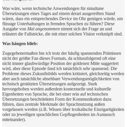
Was wäre, wenn technische Anwendungen für simultane
Übersetzungen eines Tages auf einem derart ausgereiften Stand
wären, dass ein entsprechendes Device im Ohr genügen würde, um
flüssige Unterhaltungen in fremden Sprachen zu führen? Diese
Ausgabe von
Mal
angenommen
nimmt sich der Frage an und
erläutert die Fallstricke, die mit einer solchen Vision verknüpft sind.
Was hängen blieb:
Zugegebenermaßen bin ich trotz der häufig spannenden Prämissen
nicht der größte Fan dieses Formats, da schlussfolgernd oft eine
nicht immer glaubwürdige Position der goldenen Mitte suggeriert
wird, aber diese Episode fand ich tatsächlich sehr spannend. Die
Probleme dieses Zukunftsbilds werden kritisiert, gleichzeitig werden
aber auch tatsächliche absehbare Verwendungsmöglichkeiten von
technisch gestützten Übersetzungen aufgezeigt. Stark
hervorgehoben werden außerdem kontextuelle und kulturelle
Eigenheiten von Sprache, die bei einer rein auf technischen
Übersetzungen beschränkten Form der Kommunikation dazu
führen, dass zentrale Merkmale der Sprachnutzung außen
vorgelassen werden (z.B. Wissen über lexikalische Einzigartigkeiten
oder zu jeweiligen sprachlichen Gepflogenheiten im Austausch
miteinander).