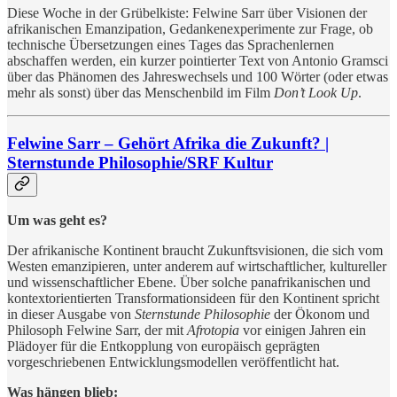
Diese Woche in der Grübelkiste: Felwine Sarr über Visionen der
afrikanischen Emanzipation, Gedankenexperimente zur Frage, ob
technische Übersetzungen eines Tages das Sprachenlernen
abschaffen werden, ein kurzer pointierter Text von Antonio Gramsci
über das Phänomen des Jahreswechsels und 100 Wörter (oder etwas
mehr als sonst) über das Menschenbild im Film
Don’t Look Up
.
Felwine Sarr – Gehört Afrika die Zukunft? |
Sternstunde Philosophie/SRF Kultur
Um was geht es?
Der afrikanische Kontinent braucht Zukunftsvisionen, die sich vom
Westen emanzipieren, unter anderem auf wirtschaftlicher, kultureller
und wissenschaftlicher Ebene. Über solche panafrikanischen und
kontextorientierten Transformationsideen für den Kontinent spricht
in dieser Ausgabe von
Sternstunde Philosophie
der Ökonom und
Philosoph Felwine Sarr, der mit
Afrotopia
vor einigen Jahren
ein
Plädoyer für die Entkopplung von europäisch geprägten
vorgeschriebenen Entwicklungsmodellen veröffentlicht hat.
Was hängen blieb: