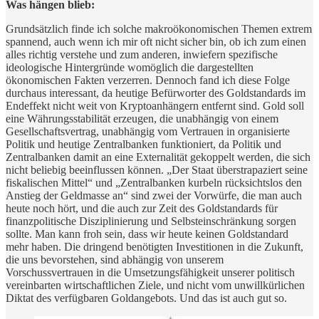
Was hängen blieb:
Grundsätzlich finde ich solche makroökonomischen Themen extrem
spannend, auch wenn ich mir oft nicht sicher bin, ob ich zum einen
alles richtig verstehe und zum anderen, inwiefern spezifische
ideologische Hintergründe womöglich die dargestellten
ökonomischen Fakten verzerren. Dennoch fand ich diese Folge
durchaus interessant, da heutige Befürworter des Goldstandards im
Endeffekt nicht weit von Kryptoanhängern entfernt sind. Gold soll
eine Währungsstabilität erzeugen, die unabhängig von einem
Gesellschaftsvertrag, unabhängig vom Vertrauen in organisierte
Politik und heutige Zentralbanken funktioniert, da Politik und
Zentralbanken damit an eine Externalität gekoppelt werden, die sich
nicht beliebig beeinflussen können. „Der Staat überstrapaziert seine
fiskalischen Mittel“ und „Zentralbanken kurbeln rücksichtslos den
Anstieg der Geldmasse an“ sind zwei der Vorwürfe, die man auch
heute noch hört, und die auch zur Zeit des Goldstandards für
finanzpolitische Disziplinierung und Selbsteinschränkung sorgen
sollte. Man kann froh sein, dass wir heute keinen Goldstandard
mehr haben. Die dringend benötigten Investitionen in die Zukunft,
die uns bevorstehen, sind abhängig von unserem
Vorschussvertrauen in die Umsetzungsfähigkeit unserer politisch
vereinbarten wirtschaftlichen Ziele, und nicht vom unwillkürlichen
Diktat des verfügbaren Goldangebots. Und das ist auch gut so.