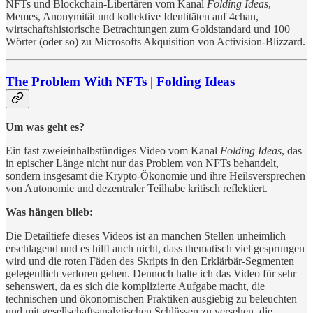
NFTs und Blockchain-Libertären vom Kanal
Folding Ideas
,
Memes, Anonymität und kollektive Identitäten auf 4chan,
wirtschaftshistorische Betrachtungen zum Goldstandard und 100
Wörter (oder so) zu Microsofts Akquisition von Activision-Blizzard.
The Problem With NFTs | Folding Ideas
Um was geht es?
Ein fast zweieinhalbstündiges Video vom Kanal
Folding Ideas
, das
in epischer Länge nicht nur das Problem von NFTs behandelt,
sondern insgesamt die Krypto-Ökonomie und ihre Heilsversprechen
von Autonomie und dezentraler Teilhabe kritisch reflektiert.
Was hängen blieb:
Die Detailtiefe dieses Videos ist an manchen Stellen unheimlich
erschlagend und es hilft auch nicht, dass thematisch viel gesprungen
wird und die roten Fäden des Skripts in den Erklärbär-Segmenten
gelegentlich verloren gehen. Dennoch halte ich das Video für sehr
sehenswert, da es sich die komplizierte Aufgabe macht, die
technischen und ökonomischen Praktiken ausgiebig zu beleuchten
und mit gesellschaftsanalytischen Schlüssen zu versehen, die,